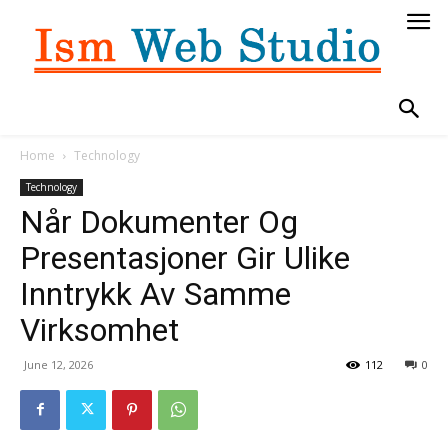
Home
Technology
Technology
Når Dokumenter Og
Presentasjoner Gir Ulike
Inntrykk Av Samme
Virksomhet
June 12, 2026
112
0